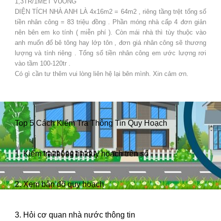
1,3TR/1MET VUÔNG
DIỆN TÍCH NHÀ ANH LÀ 4x16m2 = 64m2 , riêng tầng trệt tổng số
tiền nhân công = 83 triệu đồng . Phần móng nhà cấp 4 đơn giản
nên bên em ko tính ( miễn phí ). Còn mái nhà thì tùy thuộc vào
anh muốn đổ bê tông hay lớp tôn , đơn giá nhân công sẽ thương
lượng và tính riêng . Tổng số tiền nhân công em ước lượng rơi
vào tầm 100-120tr .
Có gì cần tư thêm vui lòng liên hệ lại bên mình. Xin cảm ơn.
Top 5 Cách Kiểm Tra Thông Tin Quy Hoạch
1. Kiểm tra thông tin quy hoạch trên sổ
2. Xem bản đồ quy hoạch
3. Hỏi cơ quan nhà nước thông tin