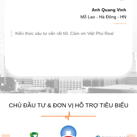
Anh Quang Vinh
Mỗ Lao - Hà Đông - HN
Kiến thức sâu tư vấn rất tốt. Cảm ơn Việt Phú Real
CHỦ ĐẦU TƯ & ĐƠN VỊ HỖ TRỢ TIÊU BIỂU