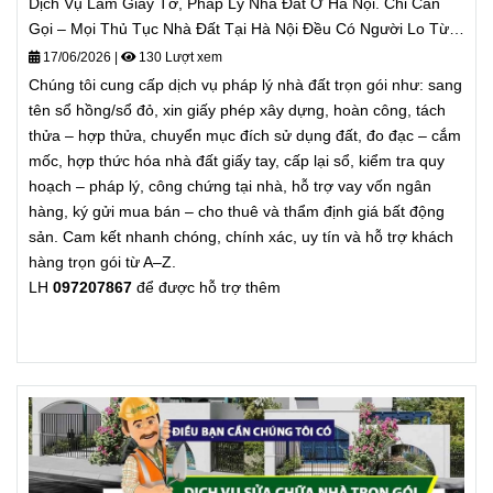
Dịch Vụ Làm Giấy Tờ, Pháp Lý Nhà Đất Ở Hà Nội. Chỉ Cần
Gọi – Mọi Thủ Tục Nhà Đất Tại Hà Nội Đều Có Người Lo Từ A
Đến Z
17/06/2026
|
130 Lượt xem
Chúng tôi cung cấp dịch vụ pháp lý nhà đất trọn gói như: sang
tên sổ hồng/sổ đỏ, xin giấy phép xây dựng, hoàn công, tách
thửa – hợp thửa, chuyển mục đích sử dụng đất, đo đạc – cắm
mốc, hợp thức hóa nhà đất giấy tay, cấp lại sổ, kiểm tra quy
hoạch – pháp lý, công chứng tại nhà, hỗ trợ vay vốn ngân
hàng, ký gửi mua bán – cho thuê và thẩm định giá bất động
sản. Cam kết nhanh chóng, chính xác, uy tín và hỗ trợ khách
hàng trọn gói từ A–Z.
LH
097207867
để được hỗ trợ thêm