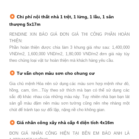
Chi phí nội thất nhà 1 trệt, 1 lửng, 1 lầu, 1 sân
thượng 5x17m
RENDINE XIN BÁO GIÁ ĐƠN GIÁ THI CÔNG PHẦN HOÀN
THIỆN:
Phần hoàn thiện được chia làm 3 khung giá như sau: 1,400,000
VND/m2, 1,600,000 VND/m2, 1,80,000 VND/m2 đơn giá này tùy
theo chủng loại vật tư hoàn thiện mà khách hàng yêu cầu.
Tư vấn chọn màu sơn cho chung cư
Gia chủ mệnh Hỏa nên sử dụng các màu sơn hợp mệnh như đỏ,
hồng, cam, tím…Tùy theo sở thích mà bạn có thể sử dụng các
sắc độ khác nhau của những màu này. Tuy nhiên nhà bạn bạn lát
sàn gỗ màu đậm nên màu sơn tường cũng nên nhẹ nhàng một
chút để tránh tạo sự đối lập, nặng nề cho không gian.
Giá nhân công xây nhà cấp 4 diện tích 4x16m
ĐƠN GIÁ NHÂN CÔNG HIỆN TẠI BÊN EM BÁO ANH LÀ