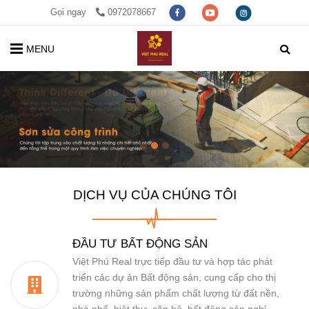
Gọi ngay
0972078667
MENU
DỊCH VỤ CỦA CHÚNG TÔI
ĐẦU TƯ BẤT ĐỘNG SẢN
Việt Phú Real trực tiếp đầu tư và hợp tác phát
triển các dự án Bất động sản, cung cấp cho thị
trường những sản phẩm chất lượng từ đất nền,
nhà phố, biệt thự, căn hộ, bất động sản nghỉ