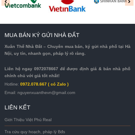
MUA BÁN KÝ GỬI NHÀ ĐẤT
Xuân Thế Nhà Đất – Chuyên mua bán, ký gửi nhà phố tại Hà
Nội, uy tín, nhanh gọn, pháp lý rõ ràng.
Liên hệ ngay 0972078667 để được định giá & bán nhà phố
chính chủ với giá tốt nhất!
Hotline:
0972.078.667 ( có Zalo )
Email: nguyenxuanthevn@gmail.com
LIÊN KẾT
Giới Thiệu Việt Phú Real
Tra cứu quy hoạch, pháp lý Bđs