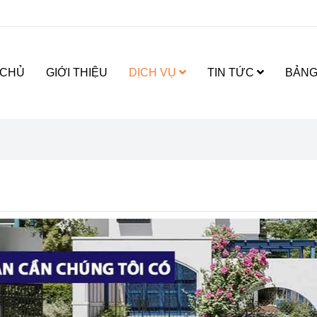
 CHỦ
GIỚI THIỆU
DỊCH VỤ
TIN TỨC
BẢNG