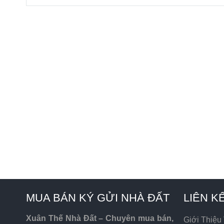
MUA BÁN KÝ GỬI NHÀ ĐẤT
LIÊN K
Xuân Thế Nhà Đất – Chuyên mua bán,
Giới Thiệu