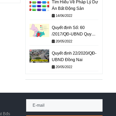
Tìm Hiểu Về Pháp Lý Dự
Án Bất Động Sản
14/06/2022
Quyết định Số: 60
/2017/QĐ-UBND Quy
định diện tích tối thiểu
20/05/2022
được tách thửa tại Tp Hồ
Quyết định 22/2020/QĐ-
Chí Minh
UBND Đồng Nai
20/05/2022
ật Bđs