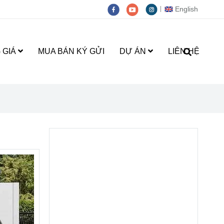
English
 GIÁ
MUA BÁN KÝ GỬI
DỰ ÁN
LIÊN HỆ