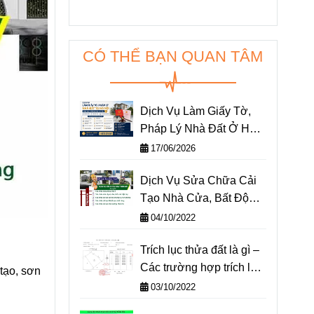
CÓ THỂ BẠN QUAN TÂM
Dịch Vụ Làm Giấy Tờ,
Pháp Lý Nhà Đất Ở Hà
Nội. Chỉ Cần Gọi – Mọi
17/06/2026
Thủ Tục Nhà Đất Tại Hà
Dịch Vụ Sửa Chữa Cải
Nội Đều Có Người Lo
Tạo Nhà Cửa, Bất Động
Từ A Đến Z
Sản Tại Hà Nội và Tp Hồ
04/10/2022
Chí Minh - Đội Ong Vàng
Trích lục thửa đất là gì –
365
Các trường hợp trích lục,
tạo, sơn
trích đo địa chính
03/10/2022