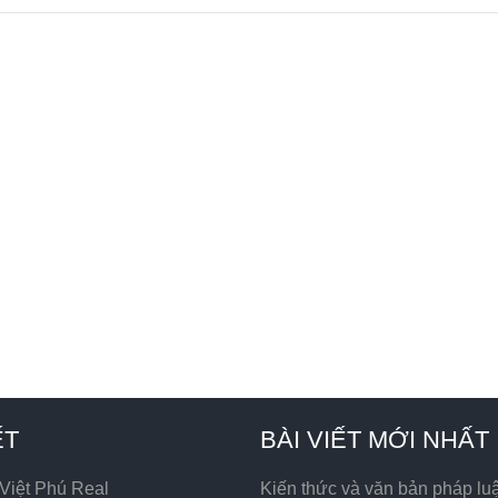
ẾT
BÀI VIẾT MỚI NHẤT
 Việt Phú Real
Kiến thức và văn bản pháp lu