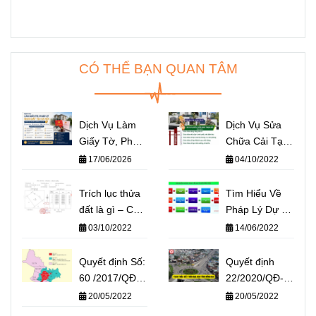
CÓ THỂ BẠN QUAN TÂM
Dịch Vụ Làm
Dịch Vụ Sửa
Giấy Tờ, Pháp
Chữa Cải Tạo
Lý Nhà Đất Ở
Nhà Cửa, Bất
17/06/2026
04/10/2022
Hà Nội. Chỉ
Động Sản Tại
Cần Gọi – Mọi
Hà Nội và Tp
Trích lục thửa
Tìm Hiểu Về
Thủ Tục Nhà
Hồ Chí Minh -
đất là gì – Các
Pháp Lý Dự Án
Đất Tại Hà Nội
Đội Ong Vàng
trường hợp
Bất Động Sản
03/10/2022
14/06/2022
Đều Có Người
365
trích lục, trích
Lo Từ A Đến Z
đo địa chính
Quyết định Số:
Quyết định
60 /2017/QĐ-
22/2020/QĐ-
UBND Quy
UBND Đồng
20/05/2022
20/05/2022
định diện tích
Nai