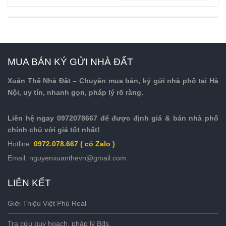
tối thiểu được
tách thửa tại
Tp Hồ Chí
Minh
MUA BÁN KÝ GỬI NHÀ ĐẤT
Xuân Thế Nhà Đất – Chuyên mua bán, ký gửi nhà phố tại Hà
Nội, uy tín, nhanh gọn, pháp lý rõ ràng.
Liên hệ ngay 0972078667 để được định giá & bán nhà phố
chính chủ với giá tốt nhất!
Hotline:
0972.078.667 ( có Zalo )
Email: nguyenxuanthevn@gmail.com
LIÊN KẾT
Giới Thiệu Việt Phú Real
Tra cứu quy hoạch, pháp lý Bđs