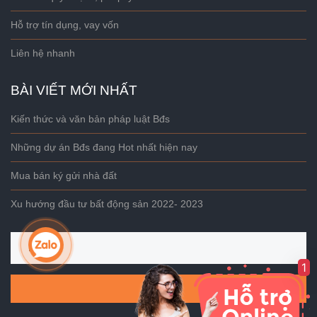
Hỗ trợ tín dụng, vay vốn
Liên hệ nhanh
BÀI VIẾT MỚI NHẤT
Kiến thức và văn bản pháp luật Bđs
Những dự án Bđs đang Hot nhất hiện nay
Mua bán ký gửi nhà đất
Xu hướng đầu tư bất động sản 2022- 2023
1
Gửi đi